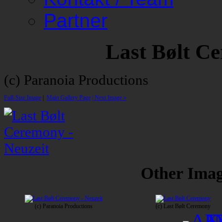
Partner
Last Bølt C
(c) Paranoia Productions
Full-Size Image
|
Main Gallery Page
| Next Image »
Other Image
(c) Paranoia Productions
(c) Last Bølt Ceremony