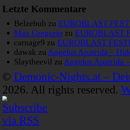
Letzte Kommentare
Belzebub
zu
EUROBLAST FESTIV
Max Gregorio
zu
EUROBLAST FE
carnage9
zu
EUROBLAST FESTIV
dawak
zu
Angelus Apatrida – Hid
Slaytheevil
zu
Angelus Apatrida 
©
Demonic-Nights.at – De
2026. All rights reserved.
W