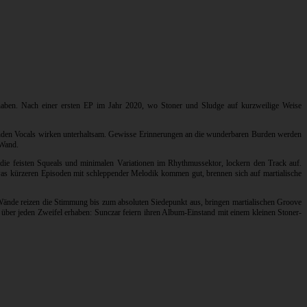
anhaben. Nach einer ersten EP im Jahr 2020, wo Stoner und Sludge auf kurzweilige Weise
örenden Vocals wirken unterhaltsam. Gewisse Erinnerungen an die wunderbaren Burden werden
 Wand.
r die feisten Squeals und minimalen Variationen im Rhythmussektor, lockern den Track auf.
s kürzeren Episoden mit schleppender Melodik kommen gut, brennen sich auf martialische
he Wände reizen die Stimmung bis zum absoluten Siedepunkt aus, bringen martialischen Groove
über jeden Zweifel erhaben: Sunczar feiern ihren Album-Einstand mit einem kleinen Stoner-