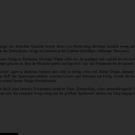
nergie des deutschen Quartetts konnte dieser Live-Rückschlag allerdings herzlich wenig 
e des Debütalbums, bringt ein Leuchten in die Untiefen bärbeißiger, rifflastiger Heavyness.
Stoner-Sludge in Reinkultur. Mächtige Wände rollen los, die grantigen und zugleich beschw
Tempo gekonnt an, lässt die Muskeln spielen und legt doch ’nur‘ das Fundament für die nächste
vior“ agiert in ähnlichen Sphären und wirkt so richtig schön evil. Kleine Details, darunte
s Hell“ das Spannungsverhältnis zwischen Groove und Wahnsinn mit Erfolg. Gerade die etwa
ine weitere Stoner-Sludge-Wuchtbrumme.
bt durch seine intensive Präsentation sämtliche Sinne. Zentnerdicke, schier undurchdringlic
aut sein, das kompakte Songwriting und die greifbare Spielfreude machen das Ding hingegen 