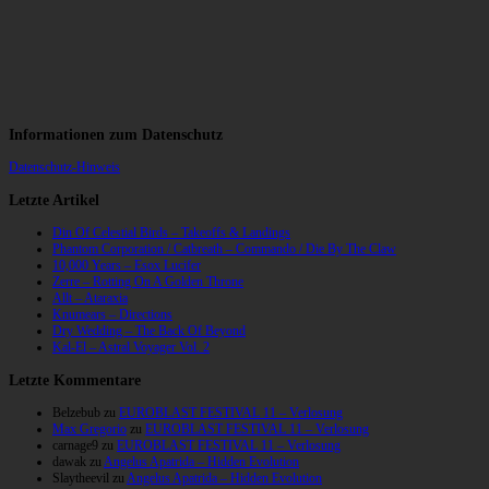
Informationen zum Datenschutz
Datenschutz-Hinweis
Letzte Artikel
Din Of Celestial Birds – Takeoffs & Landings
Phantom Corporation / Catbreath – Commando / Die By The Claw
10,000 Years – Esox Lucifer
Zerre – Rotting On A Golden Throne
Allt – Ataraxia
Knumears – Directions
Dry Wedding – The Back Of Beyond
Kal-El – Astral Voyager Vol. 2
Letzte Kommentare
Belzebub
zu
EUROBLAST FESTIVAL 11 – Verlosung
Max Gregorio
zu
EUROBLAST FESTIVAL 11 – Verlosung
carnage9
zu
EUROBLAST FESTIVAL 11 – Verlosung
dawak
zu
Angelus Apatrida – Hidden Evolution
Slaytheevil
zu
Angelus Apatrida – Hidden Evolution