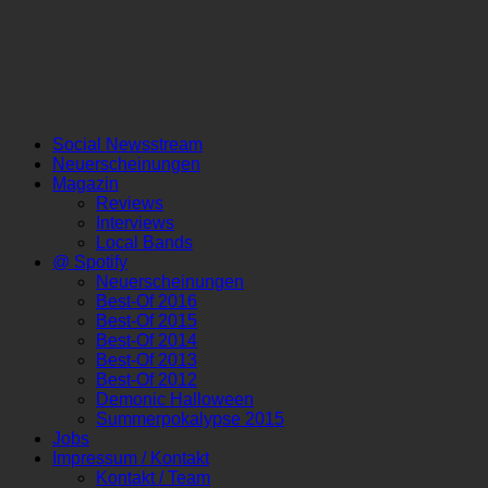
Social Newsstream
Neuerscheinungen
Magazin
Reviews
Interviews
Local Bands
@ Spotify
Neuerscheinungen
Best-Of 2016
Best-Of 2015
Best-Of 2014
Best-Of 2013
Best-Of 2012
Demonic Halloween
Summerpokalypse 2015
Jobs
Impressum / Kontakt
Kontakt / Team