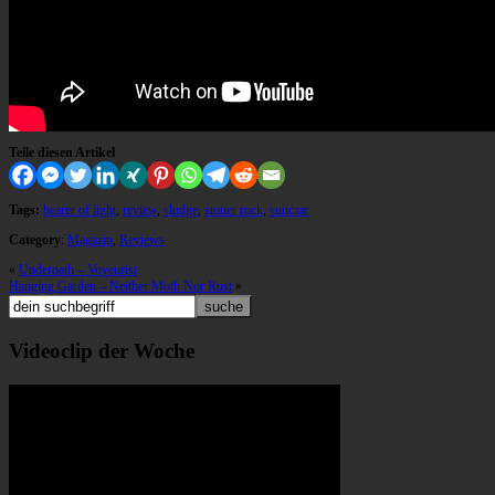
Teile diesen Artikel
Tags:
bearer of light
,
review
,
sludge
,
stoner rock
,
sunczar
Category
:
Magazin
,
Reviews
«
Underoath – Voyeurist
Hanging Garden – Neither Moth Nor Rust
»
Videoclip der Woche