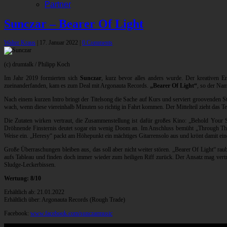
Partner
Sunczar – Bearer Of Light
Walter Kraus
|
17. Januar 2022
|
0 Comments
(c) drumtalk / Philipp Koch
Im Jahr 2019 formierten sich
Sunczar
, kurz bevor alles anders wurde. Der kreativen E
zueinanderfanden, kam es zum Deal mit Argonauta Records.
„Bearer Of Light“
, so der Nam
Nach einem kurzen Intro bringt der Titelsong die Sache auf Kurs und serviert groovenden 
wach, wenn diese viereinhalb Minuten so richtig in Fahrt kommen. Der Mittelteil zieht das 
Die Zutaten wirken vertraut, die Zusammenstellung ist dafür großes Kino: „Behold Your Sa
Dröhnende Finsternis deutet sogar ein wenig Doom an. Im Anschluss bemüht „Through Thi
Weise ein. „Heresy“ packt am Höhepunkt ein mächtiges Gitarrensolo aus und krönt damit e
Große Überraschungen bleiben aus, das soll aber nicht weiter stören. „Bearer Of Light“ rau
aufs Tableau und finden doch immer wieder zum heiligen Riff zurück. Der Ansatz mag vertr
Sludge-Leckerbissen.
Wertung: 8/10
Erhältlich ab: 21.01.2022
Erhältlich über: Argonauta Records (Rough Trade)
Facebook:
www.facebook.com/sunczarmusic