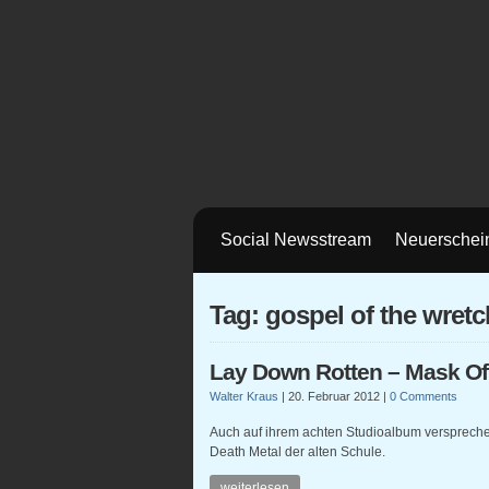
Social Newsstream
Neuerschei
Tag: gospel of the wret
Lay Down Rotten – Mask Of
Walter Kraus
|
20. Februar 2012
|
0 Comments
Auch auf ihrem achten Studioalbum versprech
Death Metal der alten Schule.
weiterlesen