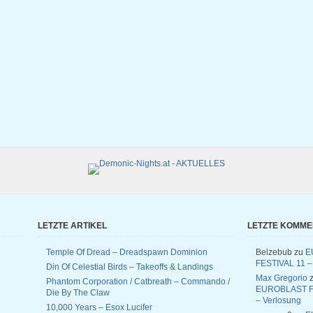
LETZTE ARTIKEL
LETZTE KOMM
Temple Of Dread – Dreadspawn Dominion
Belzebub
zu
E
FESTIVAL 11 –
Din Of Celestial Birds – Takeoffs & Landings
Max Gregorio
z
Phantom Corporation / Catbreath – Commando /
EUROBLAST F
Die By The Claw
– Verlosung
10,000 Years – Esox Lucifer