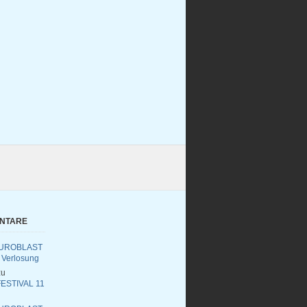
ENTARE
UROBLAST
 Verlosung
u
ESTIVAL 11