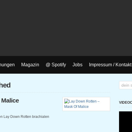
nungen
Magazin
@ Spotify
Jobs
Impressum / Kontakt
ched
 Malice
VIDEO
en Lay Down Rotten brachialen