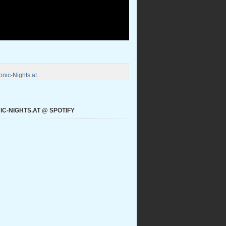
nic-Nights.at
C-NIGHTS.AT @ SPOTIFY