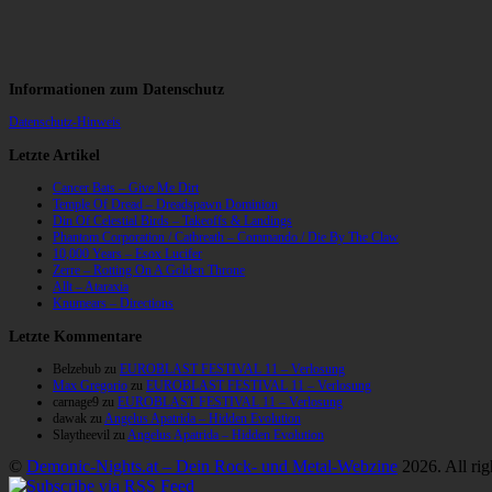
Informationen zum Datenschutz
Datenschutz-Hinweis
Letzte Artikel
Cancer Bats – Give Me Dirt
Temple Of Dread – Dreadspawn Dominion
Din Of Celestial Birds – Takeoffs & Landings
Phantom Corporation / Catbreath – Commando / Die By The Claw
10,000 Years – Esox Lucifer
Zerre – Rotting On A Golden Throne
Allt – Ataraxia
Knumears – Directions
Letzte Kommentare
Belzebub
zu
EUROBLAST FESTIVAL 11 – Verlosung
Max Gregorio
zu
EUROBLAST FESTIVAL 11 – Verlosung
carnage9
zu
EUROBLAST FESTIVAL 11 – Verlosung
dawak
zu
Angelus Apatrida – Hidden Evolution
Slaytheevil
zu
Angelus Apatrida – Hidden Evolution
©
Demonic-Nights.at – Dein Rock- und Metal-Webzine
2026. All rig