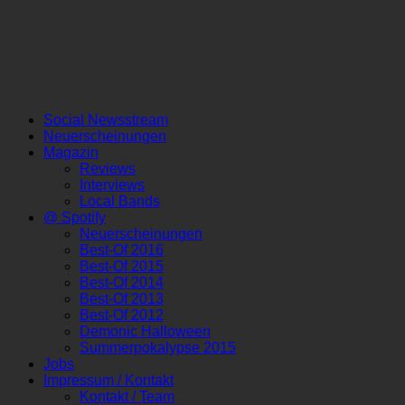
Social Newsstream
Neuerscheinungen
Magazin
Reviews
Interviews
Local Bands
@ Spotify
Neuerscheinungen
Best-Of 2016
Best-Of 2015
Best-Of 2014
Best-Of 2013
Best-Of 2012
Demonic Halloween
Summerpokalypse 2015
Jobs
Impressum / Kontakt
Kontakt / Team