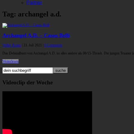
Partner
Tag: archangel a.d.
Archangel A.D. – Casus Belli
Walter Kraus
|
23. Juli 2021
|
0 Comments
Das Debütalbum von Archangel A.D. ist alles andere als 08/15-Thrash. Die jungen Texaner las
Weiterlesen
Videoclip der Woche