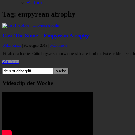
Partner
Tag: empyrean atrophy
Cast The Stone – Empyrean Atrophy
Walter Kraus
|
30. August 2018
|
0 Comments
16 Jahre nach ersten Gründungsversuchen widmet sich amerikanische Extreme-Metal-Promi
Weiterlesen
Videoclip der Woche