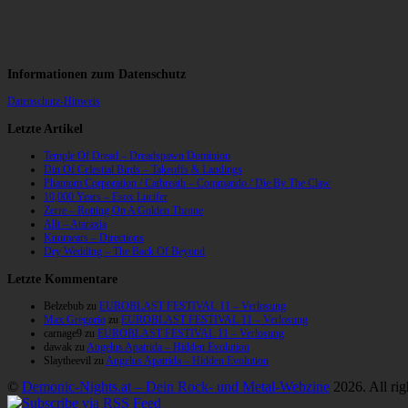
Informationen zum Datenschutz
Datenschutz-Hinweis
Letzte Artikel
Temple Of Dread – Dreadspawn Dominion
Din Of Celestial Birds – Takeoffs & Landings
Phantom Corporation / Catbreath – Commando / Die By The Claw
10,000 Years – Esox Lucifer
Zerre – Rotting On A Golden Throne
Allt – Ataraxia
Knumears – Directions
Dry Wedding – The Back Of Beyond
Letzte Kommentare
Belzebub
zu
EUROBLAST FESTIVAL 11 – Verlosung
Max Gregorio
zu
EUROBLAST FESTIVAL 11 – Verlosung
carnage9
zu
EUROBLAST FESTIVAL 11 – Verlosung
dawak
zu
Angelus Apatrida – Hidden Evolution
Slaytheevil
zu
Angelus Apatrida – Hidden Evolution
©
Demonic-Nights.at – Dein Rock- und Metal-Webzine
2026. All rig