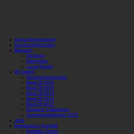
Social Newsstream
Neuerscheinungen
Magazin
Reviews
Interviews
Local Bands
@ Spotify
Neuerscheinungen
Best-Of 2016
Best-Of 2015
Best-Of 2014
Best-Of 2013
Best-Of 2012
Demonic Halloween
Summerpokalypse 2015
Jobs
Impressum / Kontakt
Kontakt / Team